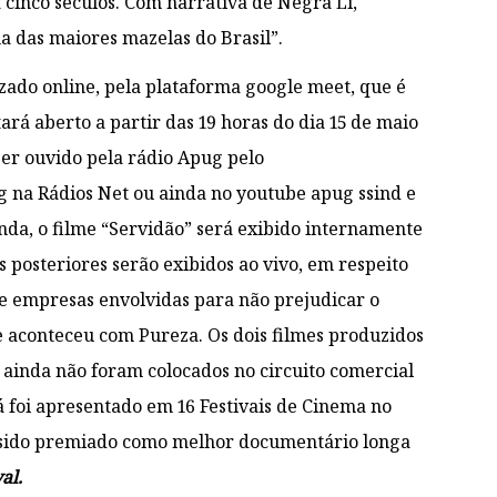
 cinco séculos. Com narrativa de Negra Li,
a das maiores mazelas do Brasil”.
zado online, pela plataforma google meet, que é
ará aberto a partir das 19 horas do dia 15 de maio
er ouvido pela rádio Apug pelo
ug na Rádios Net ou ainda no youtube apug ssind e
nda, o filme “Servidão” será exibido internamente
s posteriores serão exibidos ao vivo, em respeito
 e empresas envolvidas para não prejudicar o
aconteceu com Pureza. Os dois filmes produzidos
 ainda não foram colocados no circuito comercial
á foi apresentado em 16 Festivais de Cinema no
o sido premiado como melhor documentário longa
val.