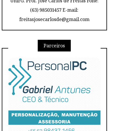
UnirG. Prof. José Carlos de Freitas Fone:
(63) 985031457 E-mail:
freitasjosecarlosde@gmail.com
Parceiros