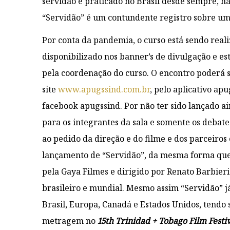
servidão é praticado no Brasil desde sempre, há
“Servidão” é um contundente registro sobre um
Por conta da pandemia, o curso está sendo reali
disponibilizado nos banner’s de divulgação e est
pela coordenação do curso. O encontro poderá s
site
www.apugssind.com.br
, pelo aplicativo ap
facebook apugssind. Por não ter sido lançado ai
para os integrantes da sala e somente os debate
ao pedido da direção e do filme e dos parceiros
lançamento de “Servidão”, da mesma forma que 
pela Gaya Filmes e dirigido por Renato Barbieri
brasileiro e mundial. Mesmo assim “Servidão” j
Brasil, Europa, Canadá e Estados Unidos, tend
metragem no
15th Trinidad + Tobago Film Festi