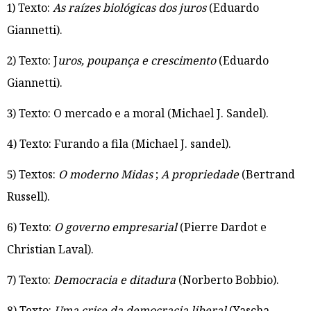
1)
Texto:
As raízes biológicas dos juros
(Eduardo
Giannetti).
2) Texto:
J
uros, poupança e crescimento
(Eduardo
Giannetti).
3) Texto: O mercado e a moral (Michael J. Sandel).
4) Texto: Furando a fila (Michael J. sandel).
5) Textos:
O moderno Midas
;
A propriedade
(Bertrand
Russell).
6) Texto:
O governo empresarial
(Pierre Dardot e
Christian Laval).
7) Texto:
Democracia e ditadura
(Norberto Bobbio).
8) Texto:
Uma crise da democracia liberal
(Yascha