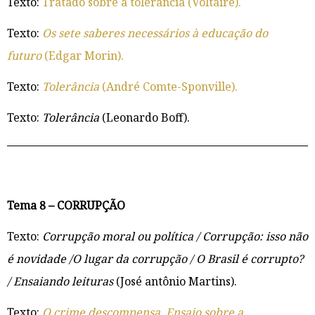
Texto:
Tratado sobre a tolerância (Voltaire).
Texto:
Os sete saberes necessários à educação do
futuro
(Edgar Morin).
Texto:
Tolerância
(André Comte-Sponville).
Texto:
Tolerância
(Leonardo Boff).
Tema 8 – CORRUPÇÃO
Texto:
Corrupção moral ou política / Corrupção: isso não
é novidade /O lugar da corrupção / O Brasil é corrupto?
/ Ensaiando leituras
(José antônio Martins).
Texto:
O crime descompensa. Ensaio sobre a