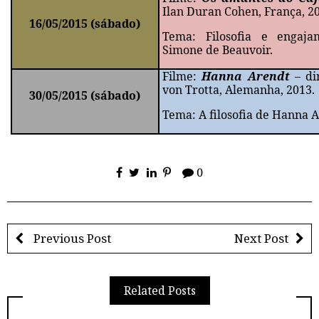
Ilan Duran Cohen, França, 2
16/05/2015 (sábado)
Tema: Filosofia e engaj
Simone de Beauvoir.
Filme:
Hanna Arendt
– di
von Trotta, Alemanha, 2013.
30/05/2015 (sábado)
Tema: A filosofia de Hanna 
0
Previous Post
Next Post
Related Posts