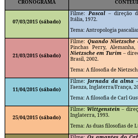
CRONOGRAMA
CONTEÚ
Filme:
Pascal
– direção de
Itália, 1972.
07/03/2015 (sábado)
Tema: Antropologia pascalia
Filme:
Quando Nietzsche 
Pinchas Perry, Alemanha,
Nietzsche em Turim
– dire
21/03/2015 (sábado)
Brasil, 2002.
Tema: A filosofia de Nietzsch
Filme:
Jornada da alma
–
Faenza, Inglaterra/França, 2
11/04/2015 (sábado)
Tema: A filosofia de Carl Gus
Filme:
Wittgenstein
– dire
Inglaterra, 1993.
25/04/2015 (sábado)
Tema: As duas filosofias de 
Filme:
Os amantes do Caf