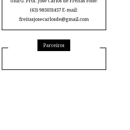
UnirG. Prof. José Carlos de Freitas Fone:
(63) 985031457 E-mail:
freitasjosecarlosde@gmail.com
Parceiros