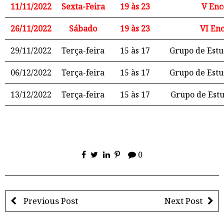
11/11/2022
Sexta-Feira
19 às 23
V Enc
26/11/2022
Sábado
19 às 23
VI En
29/11/2022
Terça-feira
15 às 17
Grupo de Estu
06/12/2022
Terça-feira
15 às 17
Grupo de Estu
13/12/2022
Terça-feira
15 às 17
Grupo de Estu
0
Previous Post
Next Post