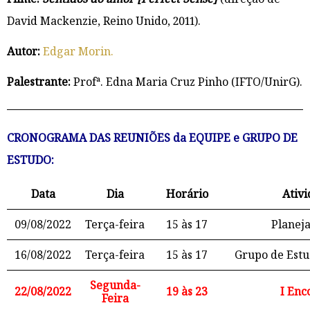
David Mackenzie, Reino Unido, 2011).
Autor:
Edgar Morin.
Palestrante:
Profª. Edna Maria Cruz Pinho (IFTO/UnirG).
CRONOGRAMA DAS REUNIÕES da EQUIPE e GRUPO DE
ESTUDO:
Data
Dia
Horário
Ativ
09/08/2022
Terça-feira
15 às 17
Planej
16/08/2022
Terça-feira
15 às 17
Grupo de Estu
Segunda-
22/08/2022
19 às 23
I Enc
Feira