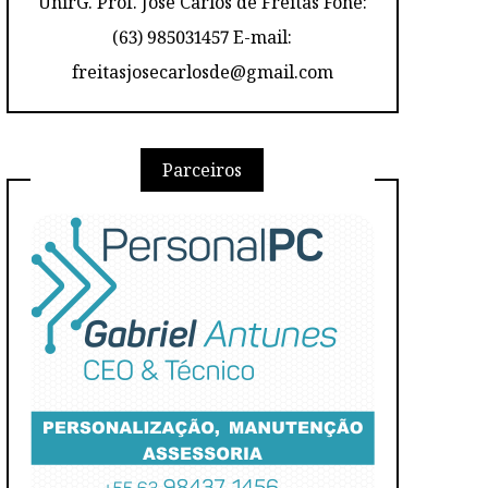
UnirG. Prof. José Carlos de Freitas Fone:
(63) 985031457 E-mail:
freitasjosecarlosde@gmail.com
Parceiros