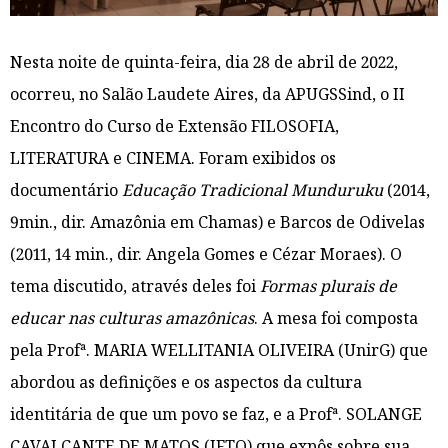
Nesta noite de quinta-feira, dia 28 de abril de 2022,
ocorreu, no Salão Laudete Aires, da APUGSSind, o II
Encontro do Curso de Extensão FILOSOFIA,
LITERATURA e CINEMA. Foram exibidos os
documentário
Educação Tradicional Munduruku
(2014,
9min., dir. Amazônia em Chamas) e Barcos de Odivelas
(2011, 14 min., dir. Angela Gomes e Cézar Moraes). O
tema discutido, através deles foi
Formas plurais de
educar nas culturas amazônicas
. A mesa foi composta
pela Profª. MARIA WELLITANIA OLIVEIRA (UnirG) que
abordou as definições e os aspectos da cultura
identitária de que um povo se faz, e a Profª. SOLANGE
CAVALCANTE DE MATOS (IFTO) que expôs sobre sua