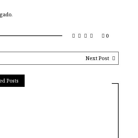
igado.
0
Next Post
ed Posts