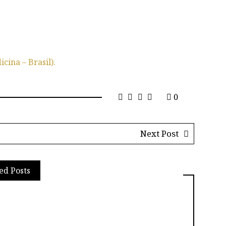
cina – Brasil).
0
Next Post
ed Posts