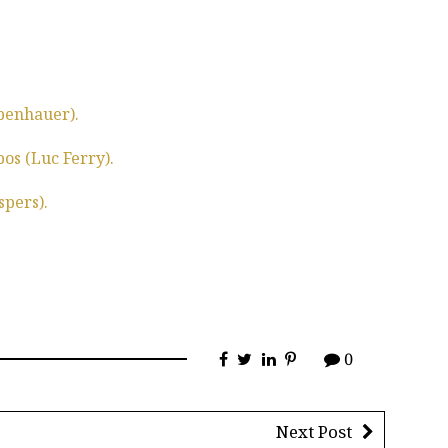
penhauer).
pos (Luc Ferry).
spers).
0
Next Post