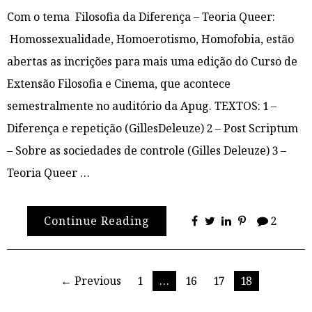
Com o tema Filosofia da Diferença – Teoria Queer:
Homossexualidade, Homoerotismo, Homofobia, estão
abertas as incrições para mais uma edição do Curso de
Extensão Filosofia e Cinema, que acontece
semestralmente no auditório da Apug. TEXTOS: 1 –
Diferença e repetição (GillesDeleuze) 2 – Post Scriptum
– Sobre as sociedades de controle (Gilles Deleuze) 3 –
Teoria Queer …
Continue Reading
2
Paginação
← Previous
1
…
16
17
18
de